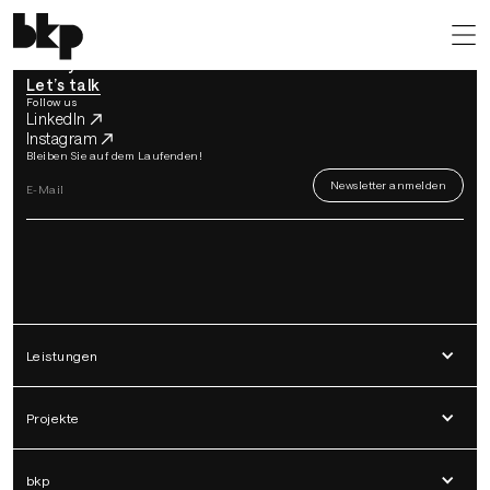
back to top
Ready for a better world?
Let’s talk
Follow us
LinkedIn
Instagram
Bleiben Sie auf dem Laufenden!
Leistungen
Projekte
bkp