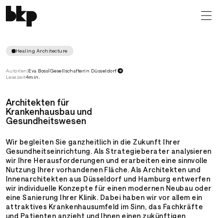
Arbeitsumgebung verbessern
Das funktionale Gestaltungskonzept der Euregio Kinder-
und Jugendpsychiatrie bietet optimale
Arbeitsbedingungen
Healing Architecture
Autor(en)
Eva Boss
|
Gesellschafterin Düsseldorf
Lesezeit
4
min.
Architekten für
Krankenhausbau und
Gesundheitswesen
Wir begleiten Sie ganzheitlich in die Zukunft Ihrer
Gesundheitseinrichtung. Als Strategieberater analysieren
wir Ihre Herausforderungen und erarbeiten eine sinnvolle
Nutzung Ihrer vorhandenen Fläche. Als Architekten und
Innenarchitekten aus Düsseldorf und Hamburg entwerfen
wir individuelle Konzepte für einen modernen Neubau oder
eine Sanierung Ihrer Klinik. Dabei haben wir vor allem ein
attraktives Krankenhausumfeld im Sinn, das Fachkräfte
und Patienten anzieht und Ihnen einen zukünftigen