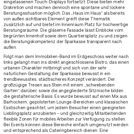
eingelassenen Touch-Displays fortsetzt. Diese bieten mehr
Diskretion und machen dennoch eine spontane und lockere
Beratungssituation möglich. Das „Haus im Haus“ als bereits
von außen sichtbares Element greift diese Thematik
zusätzlich auf und bietet im Innenraum Platz für hochwertige
Beratungsräume. Die gläserne Fassade lässt Einblicke vom
begrünten Innenhof sowie dem Quartiersplatz zu und zeigen
die Beratungskompetenz der Sparkasse transparent nach
außen.
Folgt man dem Immobilien-Band im Erdgeschoss weiter nach
links gelangt man ins direkt angeschlossene Bistro, das einen
urbanen Charakter mitbringt und sich von der sehr
natürlichen Gestaltung der Sparkasse bewusst in ein
trendbewusstes, städtischeres Konzept verändert. Der
großzügige Tresen aus Stein mit einem „schwebenden
Garten“ darüber, sowie die angegliederte Sitznische bilden
die gestalterische Basis. Es wurde bewusst auf einen Mix aus
Barhockern, gepolsterten Lounge-Bereichen und klassischen
Esstischen geachtet, um jedem Besucher einen geeigneten
Lieblingsplatz anzubieten – und gleichzeitig Mitarbeitenden
flexible Zonen für mobiles Arbeiten zur Verfügung zu stellen.
Bei Events können diese Bereiche einfach umgenutzt werden
und entsprechend als Cateringbereich dienen. Eine