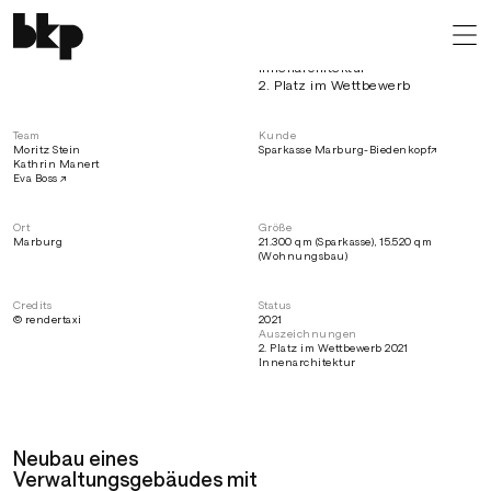
Projekt
Kategorie
Leistungen
Bankenplanung
Architektur
Die grüne Verbindung
Innenarchitektur
Sparkasse Marburg
2. Platz im Wettbewerb
Neubau der Sparkassen Hauptstelle mit Quartiersplatz und
Wohnbebauung
Team
Kunde
Moritz Stein
Sparkasse Marburg-Biedenkopf
↗
•
scroll down
Kathrin Manert
Eva Boss ↗
Ort
Größe
Marburg
21.300 qm (Sparkasse), 15.520 qm
(Wohnungsbau)
Credits
Status
© rendertaxi
2021
Auszeichnungen
2. Platz im Wettbewerb 2021
Innenarchitektur
Neubau eines
Verwaltungsgebäudes mit