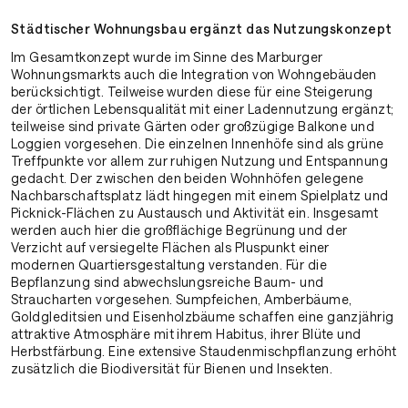
Städtischer Wohnungs­bau ergänzt das Nutzungs­konzept
Im Gesamtkonzept wurde im Sinne des Marburger
Wohnungsmarkts auch die Integration von Wohngebäuden
berücksichtigt. Teilweise wurden diese für eine Steigerung
der örtlichen Lebensqualität mit einer Ladennutzung ergänzt;
teilweise sind private Gärten oder großzügige Balkone und
Loggien vorgesehen. Die einzelnen Innenhöfe sind als grüne
Treffpunkte vor allem zur ruhigen Nutzung und Entspannung
gedacht. Der zwischen den beiden Wohnhöfen gelegene
Nachbarschaftsplatz lädt hingegen mit einem Spielplatz und
Picknick-Flächen zu Austausch und Aktivität ein. Insgesamt
werden auch hier die großflächige Begrünung und der
Verzicht auf versiegelte Flächen als Pluspunkt einer
modernen Quartiersgestaltung verstanden. Für die
Bepflanzung sind abwechslungsreiche Baum- und
Straucharten vorgesehen. Sumpfeichen, Amberbäume,
Goldgleditsien und Eisenholzbäume schaffen eine ganzjährig
attraktive Atmosphäre mit ihrem Habitus, ihrer Blüte und
Herbstfärbung. Eine extensive Staudenmischpflanzung erhöht
zusätzlich die Biodiversität für Bienen und Insekten.