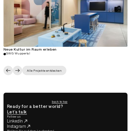
Neue Kultur im Raum erleben
GWG Wuppertal
Alle Projekte entdecken
back to top
Ready for a better world?
Let’s talk
Follow us
LinkedIn
Instagram
Bleiben Sie auf dem Laufenden!