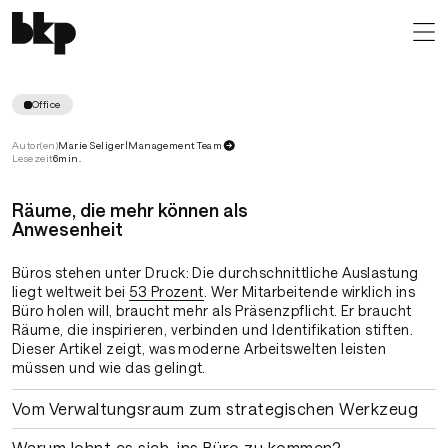
Das Büro als Sehnsuchtsort
Warum Büros mehr sein müssen als Arbeitsplätze
Office
Autor(en)
Marie Seliger
|
Management Team
Lesezeit
6
min.
Räume, die mehr können als
Anwesenheit
Büros stehen unter Druck: Die durchschnittliche Auslastung
liegt weltweit bei
53 Prozent
. Wer Mitarbeitende wirklich ins
Büro holen will, braucht mehr als Präsenzpflicht. Er braucht
Räume, die inspirieren, verbinden und Identifikation stiften.
Dieser Artikel zeigt, was moderne Arbeitswelten leisten
müssen und wie das gelingt.
Vom Verwaltungsraum zum strategischen Werkzeug
Warum lohnt es sich, ins Büro zu kommen?