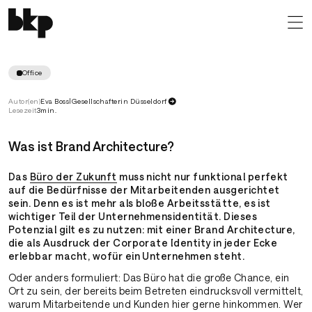
Spice up Your Corporate Identity
Brand Architecture spiegelt Unternehmensidentität und
trägt zu Mitarbeiter- und Kundenbindung bei
Office
Autor(en)
Eva Boss
|
Gesellschafterin Düsseldorf
Lesezeit
3
min.
Was ist Brand Archi­tecture?
Das
Büro der Zukunft
muss nicht nur funktional perfekt
auf die Bedürfnisse der Mitarbeitenden ausgerichtet
sein. Denn es ist mehr als bloße Arbeitsstätte, es ist
wichtiger Teil der Unternehmensidentität. Dieses
Potenzial gilt es zu nutzen: mit einer Brand Architecture,
die als Ausdruck der Corporate Identity in jeder Ecke
erlebbar macht, wofür ein Unternehmen steht.
Oder anders formuliert: Das Büro hat die große Chance, ein
Ort zu sein, der bereits beim Betreten eindrucksvoll vermittelt,
warum Mitarbeitende und Kunden hier gerne hinkommen. Wer